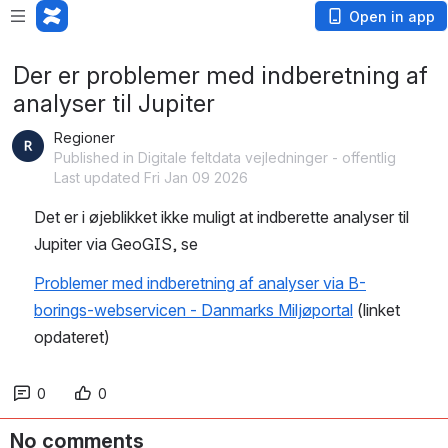
Open in app
Der er problemer med indberetning af
analyser til Jupiter
Regioner
Published in Digitale feltdata vejledninger - offentlig
Last updated Fri Jan 09 2026
Det er i øjeblikket ikke muligt at indberette analyser til 
Jupiter via GeoGIS, se
Problemer med indberetning af analyser via B-
borings-webservicen - Danmarks Miljøportal
 (linket 
opdateret)
0
0
No comments